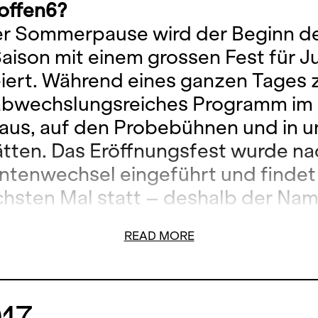
 offen6?
r Sommerpause wird der Beginn d
aison mit einem grossen Fest für 
eiert. Während eines ganzen Tages 
 abwechslungsreiches Programm im
us, auf den Probebühnen und in u
tten. Das Eröffnungsfest wurde n
ntenwechsel eingeführt und findet
hsten Mal statt – deshalb der Na
 Offen bedeutet nicht nur Eröffnung
READ MORE
aison, sondern auch eine Öffnung 
uses für alle Interessierten – sow
tember als auch während der gesa
017
t.