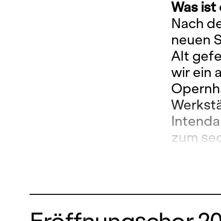
Was ist
Nach de
neuen S
Alt gef
wir ein
Opernha
Werkstä
Intenda
zum sec
offen6.
neuen S
Opernha
23. Sep
Eröffnungschor 2
Spielzei