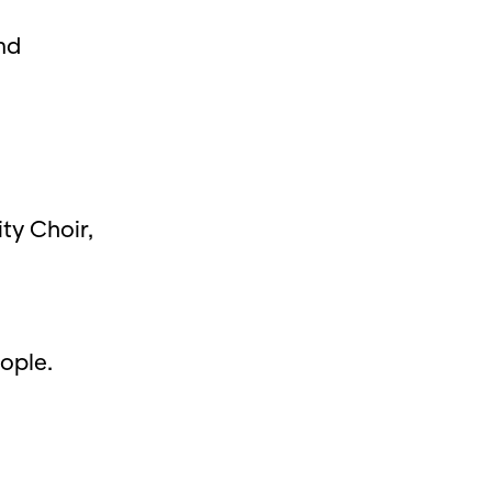
nd
ty Choir,
ople.