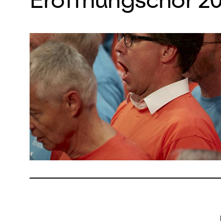
Brauche
Eröffnu
Nein, v
besucht
der Pla
Pavillo
vor Beg
ausgege
kommen 
ein Tic
ist auf 