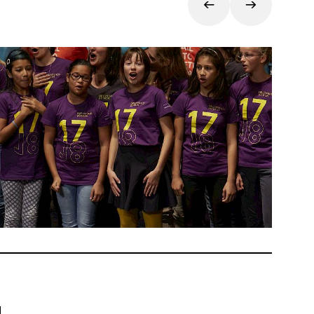
Ticket
en ist
inuten
rten
 Früh
ungen
nicht,