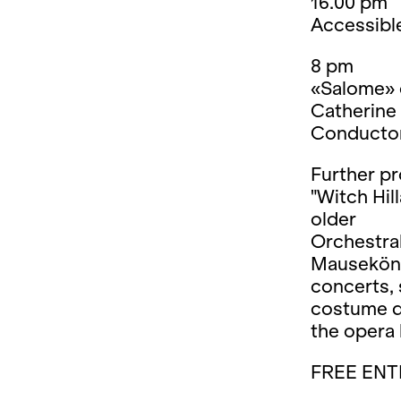
16.00 pm
Accessibl
8 pm
«Salome» 
Catherine 
Conductor
Further p
"Witch Hil
older
Orchestral
Mauseköni
concerts,
costume d
the opera
FREE ENT