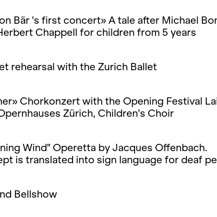
n Bär 's first concert» A tale after Michael Bo
erbert Chappell for children from 5 years
let rehearsal with the Zurich Ballet
her» Chorkonzert with the Opening Festival Lai
Opernhauses Zürich, Children's Choir
ening Wind" Operetta by Jacques Offenbach.
pt is translated into sign language for deaf pe
and Bellshow