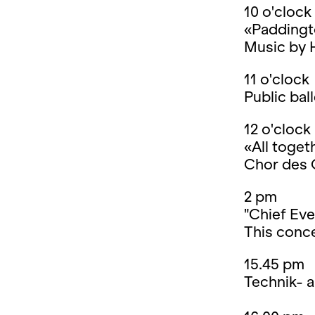
10 o'clock
«Paddingto
Music by H
11 o'clock
Public bal
12 o'clock
«All toget
Chor des 
2 pm
"Chief Ev
This conce
15.45 pm
Technik- 