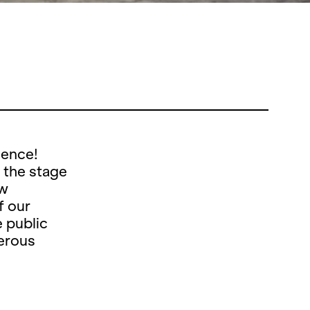
ience!
 the stage
ew
f our
e public
erous