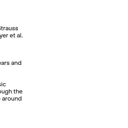
Strauss
er et al.
ears and
sic
ough the
e around