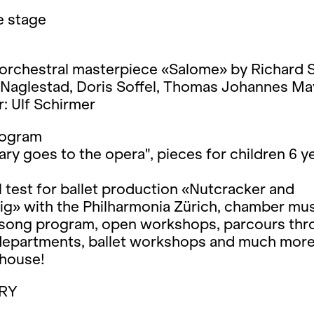
e stage
orchestral masterpiece «Salome» by Richard 
Naglestad, Doris Soffel, Thomas Johannes May
: Ulf Schirmer
rogram
lary goes to the opera", pieces for children 6 y
 test for ballet production «Nutcracker and
g» with the Philharmonia Zürich, chamber mu
 song program, open workshops, parcours thr
epartments, ballet workshops and much mor
 house!
RY