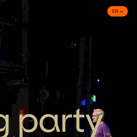
EN
g party