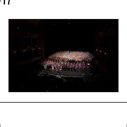
 ich für jede Veranstaltung am
ngsfest ein Ticket?
iele Programmpunkte können ohne 
 werden. Bei einigen Veranstaltung
tz begrenzt, deshalb werden in den
ns auf dem Sechseläutenplatz 30 M
inn der jeweiligen Veranstaltung Ka
ben und das alles natürlich gratis.
lohnt sich! Für welche Veranstalt
ket ausgegeben wird und für welche 
dem Flyer notiert.