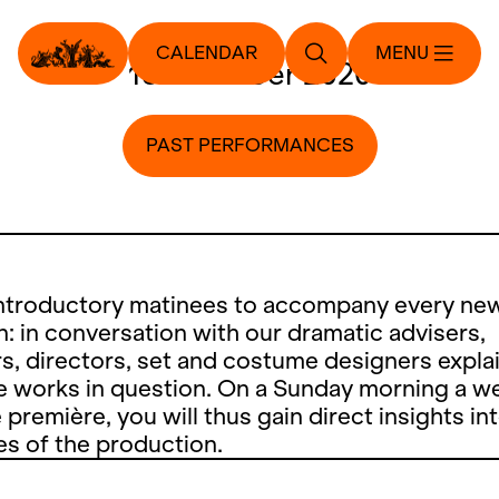
CALENDAR
MENU
18. October 2020
PAST PERFORMANCES
introductory matinees to accompany every ne
: in conversation with our dramatic advisers,
, directors, set and costume designers explai
e works in question. On a Sunday morning a w
 première, you will thus gain direct insights in
ies of the production.