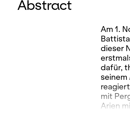
Abstract
Am 1. N
Battist
dieser 
erstmal
dafür, 
seinem
reagier
mit Per
Arien mi
Dokumen
sehr be