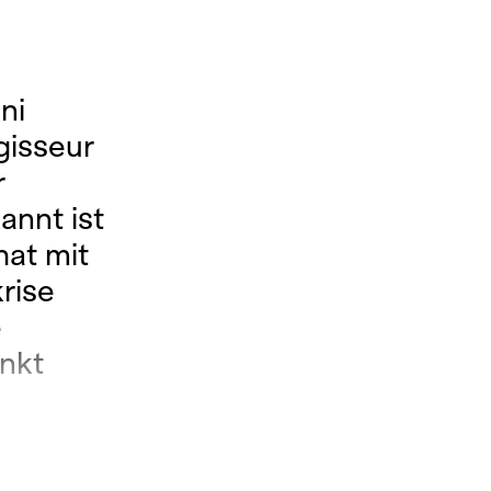
ni
gisseur
r
annt ist
hat mit
krise
e
änkt
iese
 in der