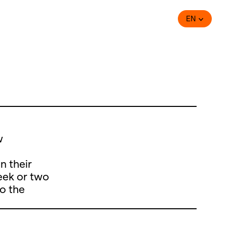
EN
w
n their
eek or two
to the