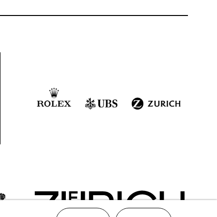
aus
ttavio
uktion.