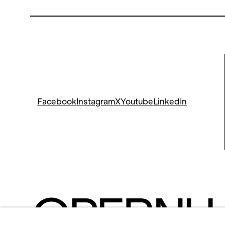
Einführ
Spahn, 
Dantone
Facebook
Instagram
X
Youtube
LinkedIn