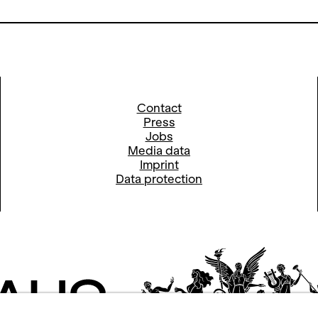
ungsmatinee mit Chefdramaturg Cl
Regisseur David Marton, Dirigent O
 und weiteren Beteiligten der Prod
Contact
Press
Jobs
Media data
Imprint
Data protection