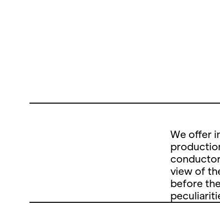
We offer 
production
conductors
view of th
before the
peculiarit