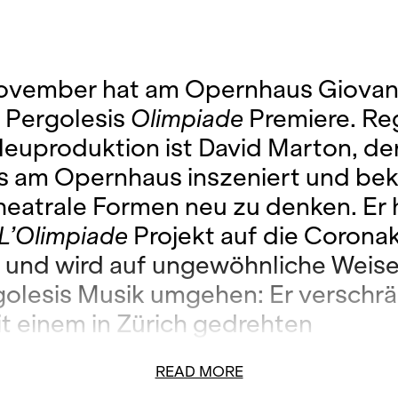
ovember hat am Opernhaus Giovan
a Pergolesis
Olimpiade
Premiere. Re
Neupro­duktion ist David Marton, de
s am Opernhaus inszeniert und bek
theatrale Formen neu zu denken. Er 
L’Olimpiade
­ Projekt auf die Corona
t und wird auf ungewöhnliche Weis
golesis Musik umgehen: Er ver­schr
t einem in Zürich ge­drehten
tarfilm. Einen ersten Einblick in d
READ MORE
sondere Neuproduktion erhalten Sie