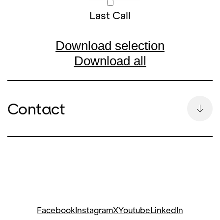
Last Call
Download selection
Download all
Contact
Kontakt
Bettina Auge
Head of Communication &
Spokesperson
Bettina Auge
bettina.auge@opernhaus.ch
Facebook
Instagram
X
Youtube
LinkedIn