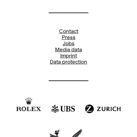
+41
44 268 64 34
Social Media Opera and Concerts:
Contact
Press
Stefanie Paul
Jobs
Media data
Pressereferentin
Imprint
stefanie.paul@opernhaus.ch
Data protection
+41
44 268 66 78
Social Media Oper: