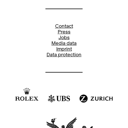
+41
44 268 64 34
Social Media Opera and Concerts:
Contact
Press
Stefanie Paul
Jobs
Media data
Pressereferentin
Imprint
stefanie.paul@opernhaus.ch
Data protection
+41
44 268 66 78
Social Media Oper: