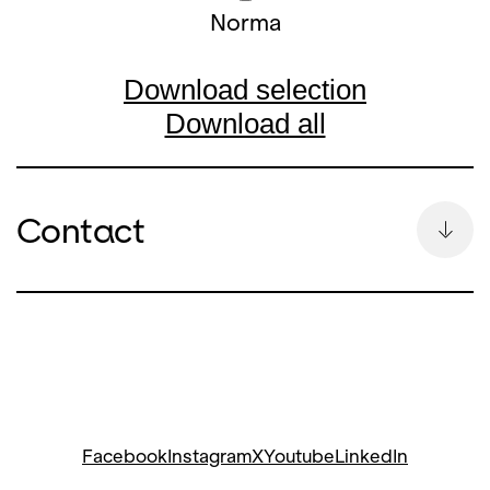
Norma
Download selection
Download all
Contact
Kontakt
Bettina Auge
Head of Communication &
Spokesperson
Bettina Auge
bettina.auge@opernhaus.ch
Facebook
Instagram
X
Youtube
LinkedIn