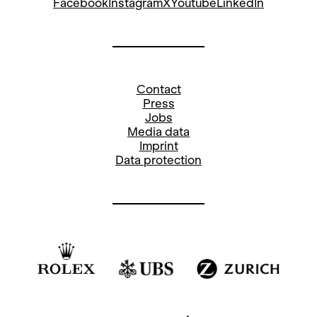
bettina.auge@opernhaus.ch
Facebook
Instagram
X
Youtube
LinkedIn
+41
44 268 64 34
Social Media Opera and Concerts:
Contact
Press
Stefanie Paul
Jobs
Media data
Pressereferentin
Imprint
stefanie.paul@opernhaus.ch
Data protection
+41
44 268 66 78
Social Media Oper: