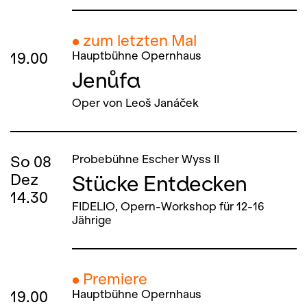
● zum letzten Mal
19.00
Hauptbühne Opernhaus
Jenůfa
Oper von Leoš Janáček
So
08
Probebühne Escher Wyss II
Stücke Entdecken
Dez
14.30
FIDELIO, Opern-Workshop für 12-16
Jährige
● Premiere
19.00
Hauptbühne Opernhaus