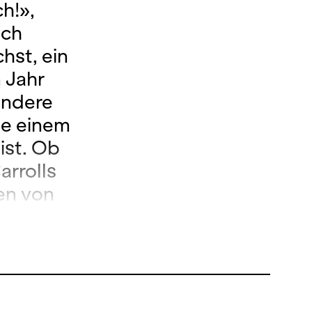
ch!»,
ach
hst, ein
 Jahr
andere
ie einem
ist. Ob
arrolls
en von
so auch
e die
Nadja
her