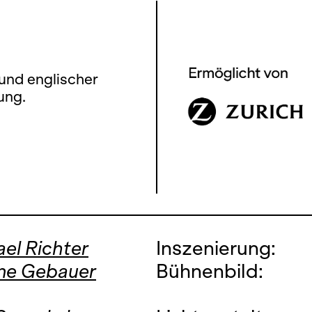
und englischer
ung.
el Richter
Inszenierung:
ne Gebauer
Bühnenbild: