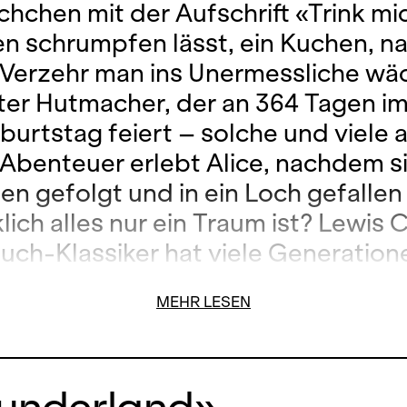
chchen mit der Aufschrift «Trink mi
en schrumpfen lässt, ein Kuchen, n
Verzehr man ins Unermessliche wäc
ter Hutmacher, der an 364 Tagen im
burtstag feiert – solche und viele 
 Abenteuer erlebt Alice, nachdem s
en gefolgt und in ein Loch gefallen 
lich alles nur ein Traum ist? Lewis C
uch-Klassiker hat viele Generation
- und Filmschaffenden fasziniert, 
MEHR LESEN
lienischen Komponisten Pierangelo
ni. Seine poetische Musik ebenso wi
evolle und temporeiche Regie von 
 Wunderland»
 begeisterten bereits bei der Zürc