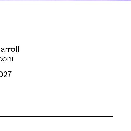
arroll
coni
2027