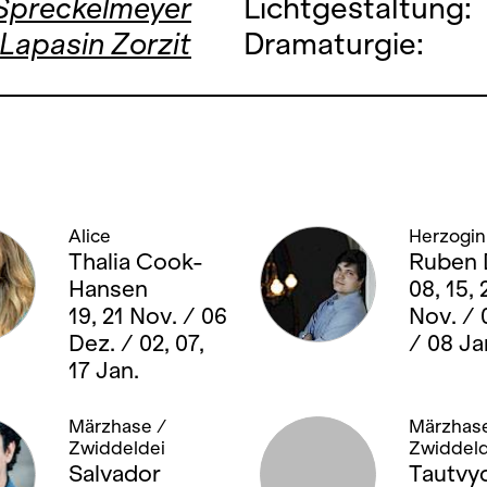
 Spreckelmeyer
Lichtgestaltung:
 Lapasin Zorzit
Dramaturgie:
Alice
Herzogin
Thalia Cook-
Ruben 
Hansen
08, 15, 
19, 21 Nov. / 06
Nov. / 
Dez. / 02, 07,
/ 08 Ja
17 Jan.
Märzhase /
Märzhase
Zwiddeldei
Zwiddeld
Salvador
Tautvy