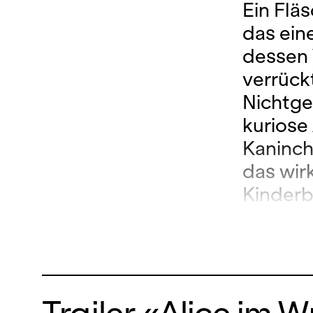
Ein Fläs
das ein
dessen 
verrück
Nichtge
kuriose
Kaninch
das wirk
Kinderb
Theater
den ita
Valtino
fantasi
Trailer «Alice im
Loschky