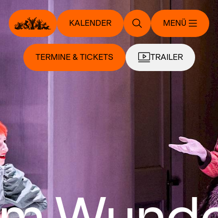
KALENDER
MENÜ
TERMINE & TICKETS
TRAILER
 im Wund