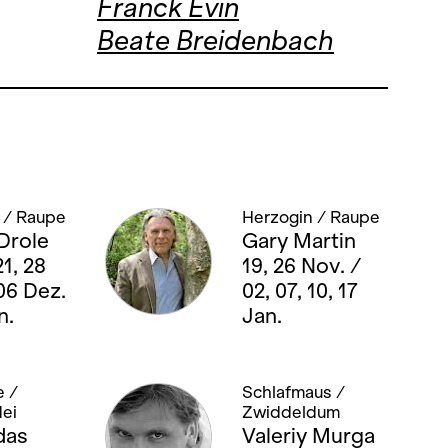
Franck Evin
Beate Breidenbach
 / Raupe
Herzogin / Raupe
Drole
Gary Martin
21, 28
19, 26 Nov. /
06 Dez.
02, 07, 10, 17
n.
Jan.
 /
Schlafmaus /
ei
Zwiddeldum
das
Valeriy Murga