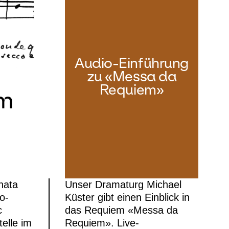
Audio-Einführung
zu «Messa da
Requiem»
em
nata
Unser Dramaturg Michael
o-
Küster gibt einen Einblick in
c
das Requiem «Messa da
elle im
Requiem». Live-