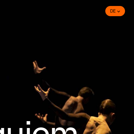
DE
quiem