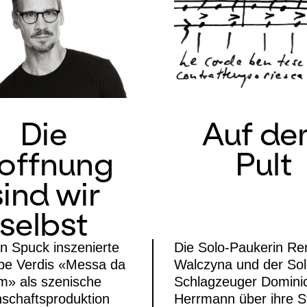
Die
Auf d
offnung
Pult
sind wir
selbst
an Spuck inszenierte
Die Solo-Paukerin Re
pe Verdis «Messa da
Walczyna und der Sol
m» als szenische
Schlagzeuger Domini
schaftsproduktion
Herrmann über ihre St