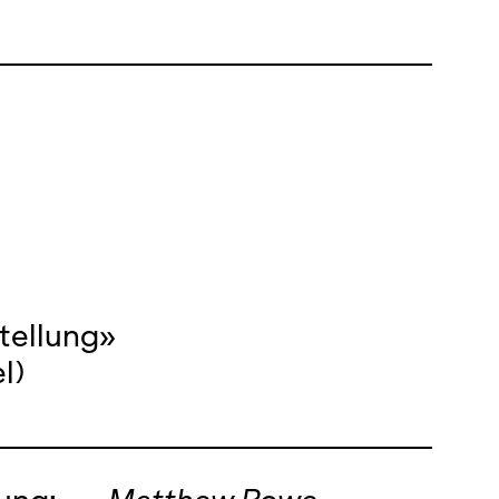
e
tellung»
l)