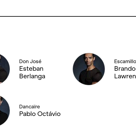
Don José
Escamill
Esteban
Brando
Berlanga
Lawren
Dancaϊre
Pablo Octávio