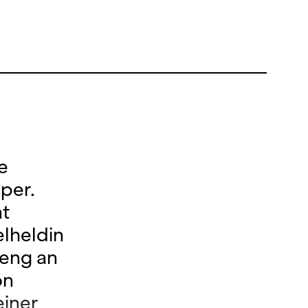
09. NOVEMBER '25, 14:00
09. NOVEMBER '25, 19:30
13. NOVEMBER '25, 19:30
02. DEZEMBER '25, 19:00
05. DEZEMBER '25, 19:00
e
06. DEZEMBER '25, 19:00
per.
at
09. DEZEMBER '25, 19:00
elheldin
 eng an
on
einer