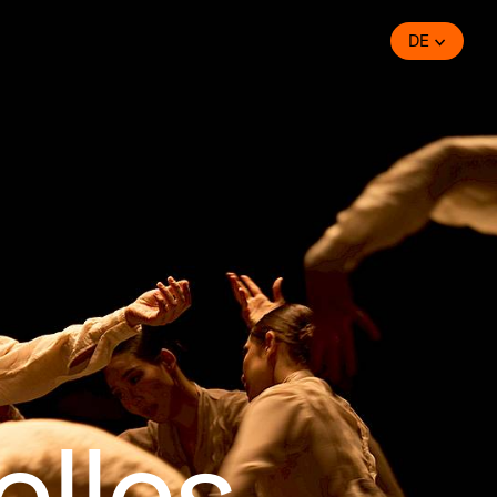
DE
lles