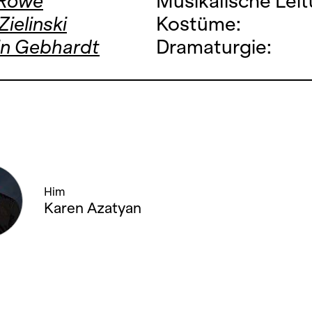
 Rowe
Musikalische Leit
Zielinski
Kostüme:
in Gebhardt
Dramaturgie:
Him
Karen Azatyan