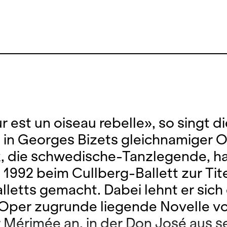
 est un oiseau rebelle», so singt di
in Georges Bizets gleichnamiger O
, die schwedische-Tanzlegende, h
1992 beim Cullberg-Ballett zur Tit
alletts gemacht. Dabei lehnt er sich
 Oper zugrunde liegende Novelle v
 Mérimée an, in der Don José aus s