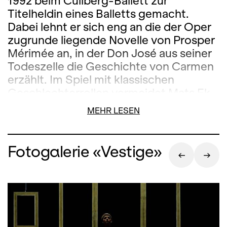
1992 beim Cullberg-Ballett zur
Titelheldin eines Balletts gemacht.
Dabei lehnt er sich eng an die der Oper
zugrunde liegende Novelle von Prosper
Mérimée an, in der Don José aus seiner
Todeszelle die Geschichte von Carmen
erzählt. Im Spiel mit klassischen
Geschlechterrollen vermeidet Mats Ek
gängige Carmen-Klischees und findet
MEHR LESEN
zu einer tief menschlichen
Interpretation. Die aus Australien
stammende Choreografin Dani Rowe
Fotogalerie «Vestige»
leitet heute das Oregon Ballet Theatre.
In ihrem Stück «Vestige» – zur Musik
von Mussorgskys «Bildern einer Aus
stellung» in der Orchesterfassung von
Maurice Ravel – wird ein Leben
besichtigt. In episodenhaften Visionen