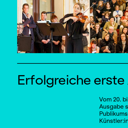
Erfolgreiche erst
Vom 20. bi
Ausgabe s
Publikums
Künstler:i