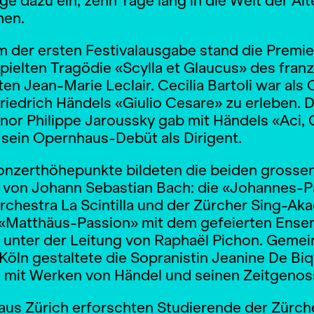
ge dazu ein, zehn Tage lang in die Welt der Al
hen.
m der ersten Festivalausgabe stand die Premie
pielten Tragödie «Scylla et Glaucus» des fran
n Jean-Marie Leclair. Cecilia Bartoli war als 
riedrich Händels «Giulio Cesare» zu erleben. 
or Philippe Jaroussky gab mit Händels «Aci, 
 sein Opernhaus-Debüt als Dirigent.
onzerthöhepunkte bildeten die beiden grosse
 von Johann Sebastian Bach: die «Johannes-P
rchestra La Scintilla und der Zürcher Sing-Ak
 «Matthäus-Passion» mit dem gefeierten Ense
 unter der Leitung von Raphaël Pichon. Geme
öln gestaltete die Sopranistin Jeanine De Biq
mit Werken von Händel und seinen Zeitgenos
aus Zürich erforschten Studierende der Zürch