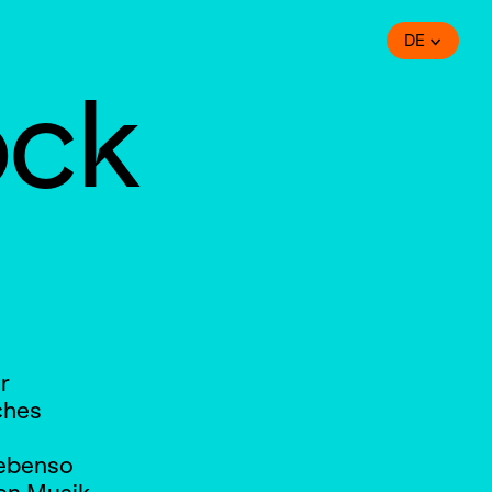
DE
ock
r
ches
 ebenso