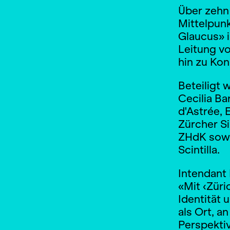
Über zehn 
Mittelpunk
Glaucus» i
Leitung v
hin zu Ko
Beteiligt 
Cecilia Ba
d'Astrée,
Zürcher S
ZHdK sowi
Scintilla.
Intendant 
«Mit ‹Züri
Identität 
als Ort, a
Perspekti