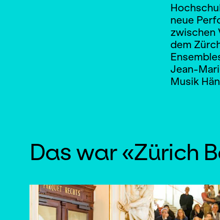
Hochschul
neue Perf
zwischen 
dem Zürch
Ensembles
Jean-Marie
Musik Händ
Das war «Zürich 