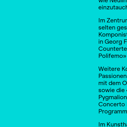
wie Neulin
einzutauc
Im Zentru
selten ges
Komponiste
in Georg F
Counterten
Polifemo»
Weitere K
Passionen
mit dem O
sowie die
Pygmalion
Concerto K
Programm 
Im Kunsth