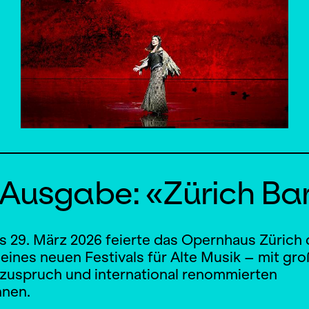
e Ausgabe: «Zürich Ba
s 29. März 2026 feierte das Opernhaus Zürich 
eines neuen Festivals für Alte Musik – mit gr
zuspruch und international renommierten
nnen.