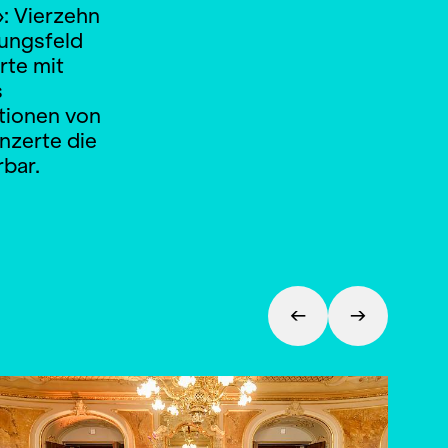
: Vierzehn
nungsfeld
rte mit
s
tionen von
nzerte die
rbar.