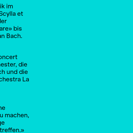
ik im
cylla et
der
are» bis
an Bach.
Concert
ster, die
ch und die
chestra La
he
zu machen,
ge
reffen.»