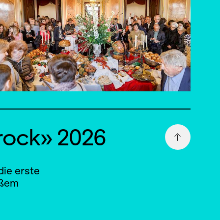
rock» 2026
die erste
oßem