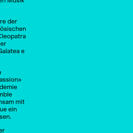
ten Musik
re der
zösischen
Cleopatra
Der
Galatea e
n
assion»
ademie
mble
insam mit
ue ein
sen.
er