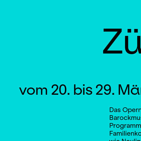
Zü
vom 20. bis 29. Mä
Das Opernh
Barockmusi
Programm 
Familienk