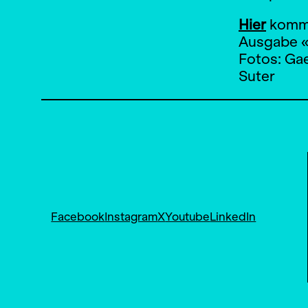
Hier
komme
Ausgabe «
Fotos: Gae
Suter
Facebook
Instagram
X
Youtube
LinkedIn