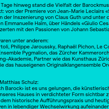
Tage hinweg stand die Vielfalt der Barockmus
t: von der Premiere von Jean-Marie Leclairs «S
n der Inszenierung von Claus Guth und unter 
on Emmanuelle Haïm, über Händels «Giulio Ces
nzerten mit den Passionen von Johann Sebasti
waren unter anderem:
rtoli, Philippe Jaroussky, Raphaël Pichon, Le 
 Ensemble Pygmalion, das Zürcher Kammerorche
ing-Akademie, Partner wie das Kunsthaus Züri
e das hauseigenen Originalklangensemble Or
Matthias Schulz:
ch Barock› ist es uns gelungen, die künstlerisc
unseres Hauses in verdichteter Form sichtbar 
n dem historische Aufführungspraxis und heuti
ven in lebendiger Wechselwirkung aufeinandert