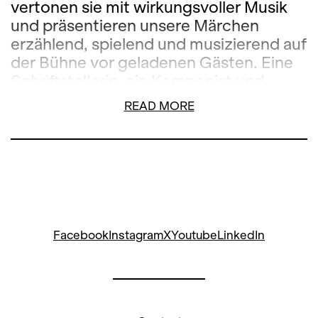
vertonen sie mit wirkungsvoller Musik
und präsentieren unsere Märchen
erzählend, spielend und musizierend auf
der Bühne vor geladenen Gästen. Eine
Schriftstellerin, ein Komponist und
Musiker sowie Musiktheaterpädagogen
READ MORE
unterstützen die Kinder dabei.
Facebook
Instagram
X
Youtube
LinkedIn