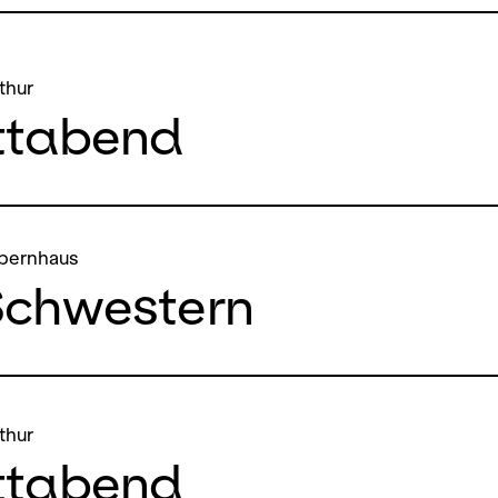
thur
ttabend
pernhaus
Schwestern
thur
ttabend