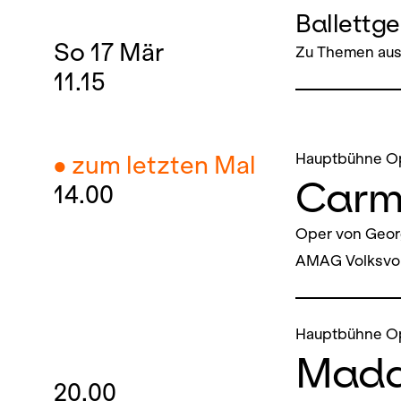
Ballettg
So
17
Mär
Zu Themen aus
11.15
Hauptbühne O
● zum letzten Mal
Carm
14.00
Oper von Geor
AMAG Volksvor
Hauptbühne O
Mada
20.00