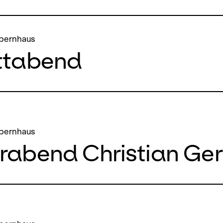
pernhaus
ttabend
pernhaus
rabend Christian Ge