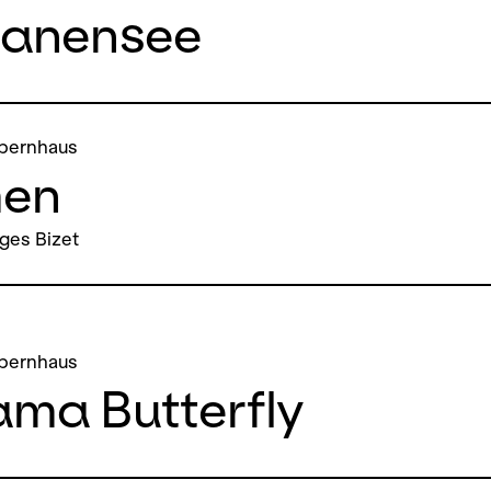
anensee
pernhaus
en
ges Bizet
pernhaus
ma Butterfly