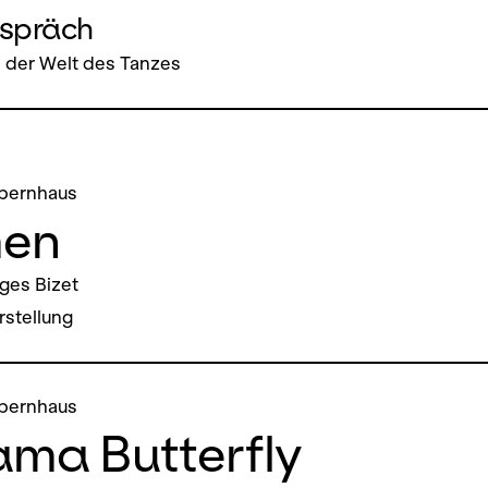
espräch
 der Welt des Tanzes
pernhaus
en
ges Bizet
stellung
pernhaus
ma Butterfly