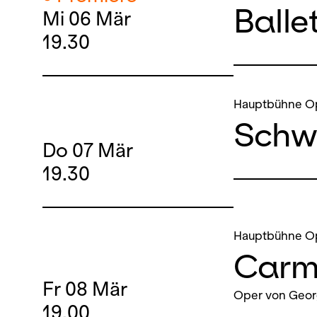
Balle
Mi
06
Mär
19.30
Hauptbühne O
Schw
Do
07
Mär
19.30
Hauptbühne O
Carm
Fr
08
Mär
Oper von Geor
19.00