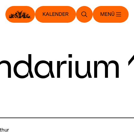
KALENDER
MENÜ
ndarium 
thur