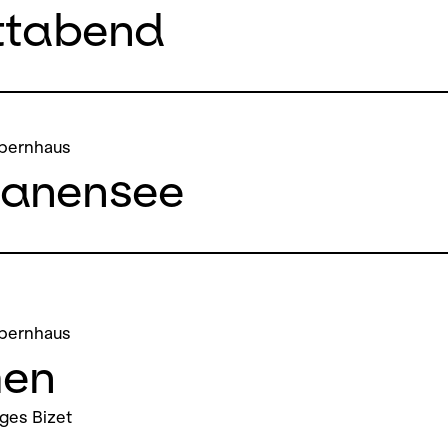
ttabend
pernhaus
anensee
pernhaus
en
ges Bizet