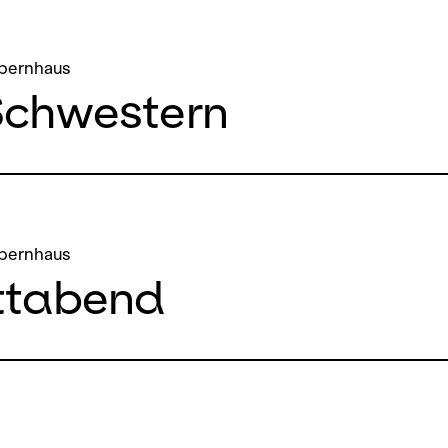
pernhaus
Schwestern
pernhaus
ttabend