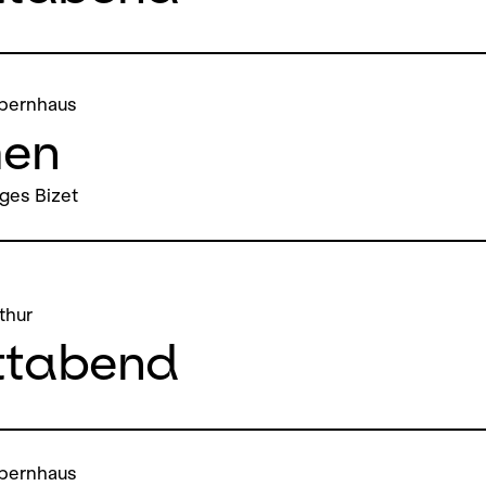
pernhaus
en
ges Bizet
thur
ttabend
pernhaus