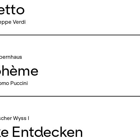
etto
eppe Verdi
pernhaus
ohème
omo Puccini
cher Wyss I
ke Entdecken