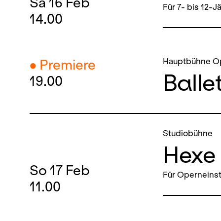
Sa
16
Feb
Für 7- bis 12-J
14.00
Hauptbühne O
● Premiere
Balle
19.00
Studiobühne
Hexe 
So
17
Feb
Für Operneinst
11.00