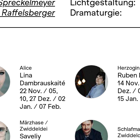
 Spreckelmeyer
Lichtgestaltung:
 Raffelsberger
Dramaturgie:
Alice
Herzogin
Lina
Ruben 
Dambrauskaité
14 Nov.
22 Nov. / 05,
Dez. / 0
10, 27 Dez. / 02
15 Jan.
Jan. / 07 Feb.
Märzhase /
Zwiddeldei
Schlafma
Saveliy
Zwiddel