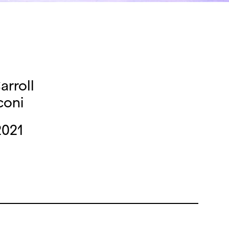
arroll
coni
2021