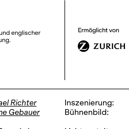
und englischer
ung.
el Richter
Inszenierung:
ne Gebauer
Bühnenbild: