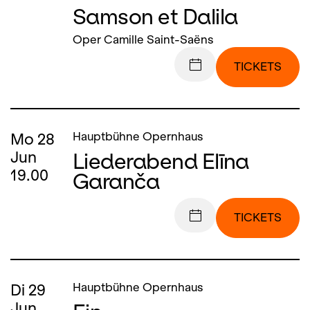
Samson et Dalila
Oper Camille Saint-Saëns
TICKETS
Mo
28
Hauptbühne Opernhaus
Liederabend Elīna
Jun
19.00
Garanča
TICKETS
Di
29
Hauptbühne Opernhaus
Jun