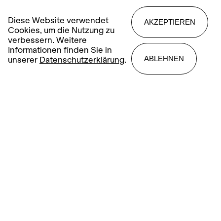
Diese Website verwendet
AKZEPTIEREN
Cookies, um die Nutzung zu
● zum letzten Mal
verbessern. Weitere
19.00
Hauptbühne Opernhaus
Informationen finden Sie in
ABLEHNEN
unserer
Datenschutzerklärung
.
Ein
Sommernachtstraum
Ballett von Cathy Marston
AMAG Volksvorstellung
TICKETS
So
04
Hauptbühne Opernhaus
La bohème
Jul
14.00
Oper von Giacomo Puccini