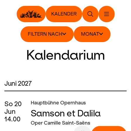
KALENDER
FILTERN NACH
MONAT
Kalendarium
Juni 2027
So
20
Hauptbühne Opernhaus
Samson et Dalila
Jun
14.00
Oper Camille Saint-Saëns