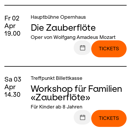
Fr
02
Hauptbühne Opernhaus
Die Zauberflöte
Apr
19.00
Oper von Wolfgang Amadeus Mozart
TICKETS
Sa
03
Treffpunkt Billettkasse
Workshop für Familien
Apr
14.30
«Zauberflöte»
Für Kinder ab 8 Jahren
TICKETS