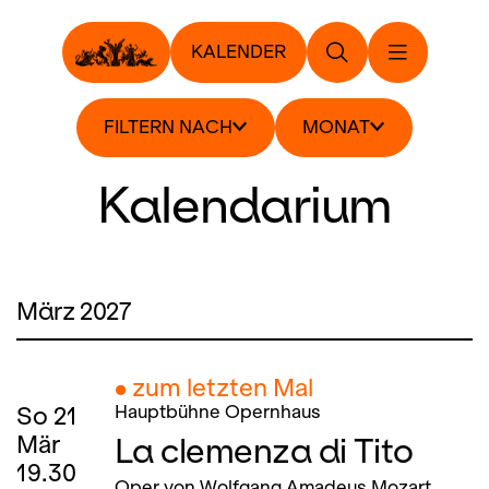
KALENDER
FILTERN NACH
MONAT
Kalendarium
März 2027
● zum letzten Mal
So
21
Hauptbühne Opernhaus
La clemenza di Tito
Mär
19.30
Oper von Wolfgang Amadeus Mozart