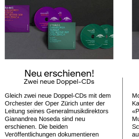
Neu erschienen!
Zwei neue Doppel-CDs
Gleich zwei neue Doppel-CDs mit dem
Mo
Orchester der Oper Zürich unter der
Ka
Leitung seines Generalmusikdirektors
«P
Gianandrea Noseda sind neu
Mu
erschienen. Die beiden
Sc
Veröffentlichungen dokumentieren
au