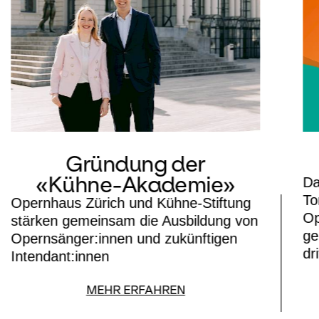
Gründung der
«Kühne-Akademie»
Da
To
Opernhaus Zürich und Kühne-Stiftung
Op
stärken gemeinsam die Ausbildung von
ge
Opernsänger:innen und zukünftigen
dr
Intendant:innen
MEHR ERFAHREN