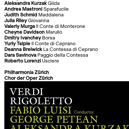
Aleksandra Kurzak
Gilda
Andrea Mastroni
Sparafucile
Judith Schmid
Maddalena
Julia Riley
Giovanna
Valeriy Murga
Il Conte di Monterone
Cheyne Davidson
Marullo
Dmitry Ivanchey
Borsa
Yuriy Tsiple
Il Conte di Ceprano
Deanna Breiwick
La Contessa di Ceprano
Dara Savinova
Paggio della Contessa
Roberto Lorenzi
Usciere
Philharmonia Zürich
Chor der Oper Zürich