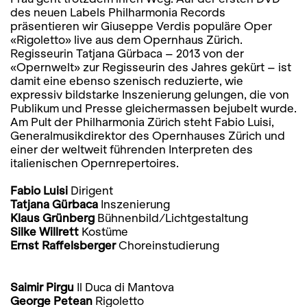
des neuen Labels Philharmonia Records
präsentieren wir Giuseppe Verdis populäre Oper
«Rigoletto» live aus dem Opernhaus Zürich.
Regisseurin Tatjana Gürbaca – 2013 von der
«Opernwelt» zur Regisseurin des Jahres gekürt – ist
damit eine ebenso szenisch reduzierte, wie
expressiv bildstarke Inszenierung gelungen, die von
Publikum und Presse gleichermassen bejubelt wurde.
Am Pult der Philharmonia Zürich steht Fabio Luisi,
Generalmusikdirektor des Opernhauses Zürich und
einer der weltweit führenden Interpreten des
italienischen Opernrepertoires.
Fabio Luisi
Dirigent
Tatjana Gürbaca
Inszenierung
Klaus Grünberg
Bühnenbild/Lichtgestaltung
Silke Willrett
Kostüme
Ernst Raffelsberger
Choreinstudierung
Saimir Pirgu
Il Duca di Mantova
George Petean
Rigoletto