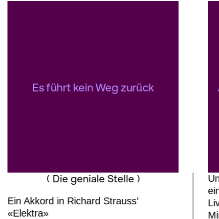
Es führt kein Weg zurück
( Die geniale Stelle )
Un
ei
Ein Akkord in Richard Strauss’
Li
«Elektra»
Mi