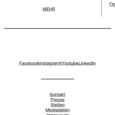
Op
MEHR
Facebook
Instagram
X
Youtube
LinkedIn
Kontakt
Presse
Stellen
Mediadaten