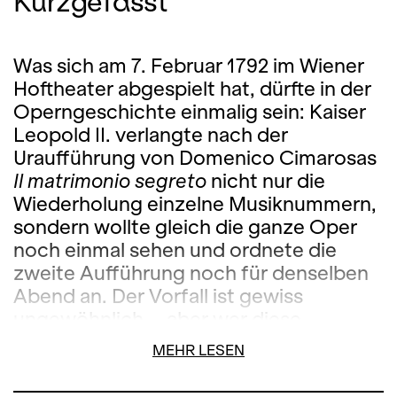
Kurzgefasst
Was sich am 7. Februar 1792 im Wiener
Hoftheater abgespielt hat, dürfte in der
Operngeschichte einmalig sein: Kaiser
Leopold II. verlangte nach der
Uraufführung von Domenico Cimarosas
Il matrimonio segreto
nicht nur die
Wiederholung einzelne Musiknummern,
sondern wollte gleich die ganze Oper
noch einmal sehen und ordnete die
zweite Aufführung noch für denselben
Abend an. Der Vorfall ist gewiss
ungewöhnlich – aber wer diese
turbulente Buffo-Oper voller
MEHR LESEN
unschlagbarer Situationskomik gesehen
und Cimarosas von Witz und Charme