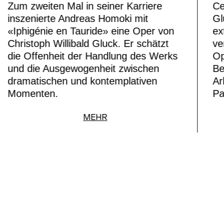
Zum zweiten Mal in seiner Karriere
Ce
inszenierte Andreas Homoki mit
Gl
«Iphigénie en Tauride» eine Oper von
ex
Christoph Willibald Gluck. Er schätzt
ve
die Offenheit der Handlung des Werks
Op
und die Ausgewogenheit zwischen
Be
dramatischen und kontemplativen
Ar
Momenten.
Pa
MEHR