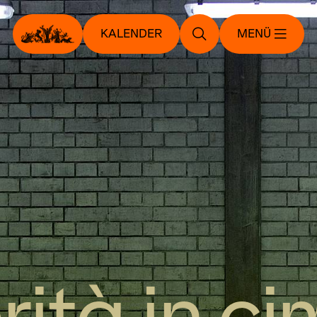
KALENDER
MENÜ
rità in c