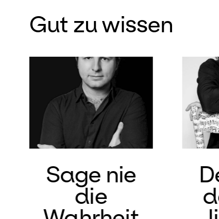
Gut zu wissen
Sage nie
De
die
d
Wahrheit
l