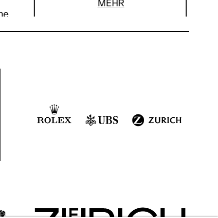
MEHR
che
e
bar