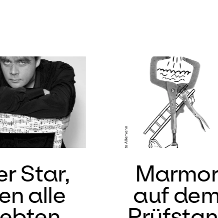
r Star,
Marmo
en alle
auf de
iebten
Prüfsta