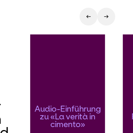
r
Audio-Einführung
m
zu «La verità in
cimento»
nd