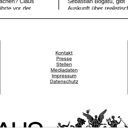
fachen? Claus
Sebastian Bogatu, gibt
hrte vor der
Auskunft über realistis
e 2015 ein
Räume, hohe
h mit Ottavio
Anforderungen und ein
, dem Dirigenten
Wahrheit, die im
Vivaldi-Produktion.
Dekorationsbau undank
ist.
MEHR
Kontakt
MEHR
Presse
Stellen
Mediadaten
Impressum
Datenschutz