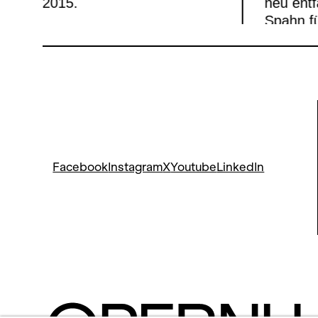
2015.
neu ent
Spahn fü
MEHR
Premier
Gespräc
Dantone
unserer 
Facebook
Instagram
X
Youtube
LinkedIn