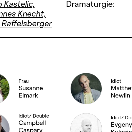
 Kastelic,
Dramaturgie:
nnes Knecht,
 Raffelsberger
Frau
Idiot
Susanne
Matth
Elmark
Newlin
Idiot/ Double
Idiot/ Do
Campbell
Evgeny
Caspary
Kulagin