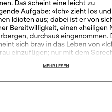
en. Das scheint eine leicht zu
gende Aufgabe: «Ich» zieht los und
nen Idioten aus; dabei ist er von sic
er Bereitwilligkeit, einen «heiligen
rbergen, durchaus eingenommen. 
heint sich brav in das Leben von «I
Frau einzufügen; nur mit dem Sprech
t klappen, ausser «Äch!» gibt er kei
MEHR LESEN
. Als dann der Idiot eines Tages plö
e Vorwarnung zum ersten Mal auf 
 scheisst, beginnt eine unkontrolli
 aus Gewalt, Sex und Anarchie. 199
Schnittkes Oper
Leben mit einem Idi
am uraufgeführt. Der titelgebende