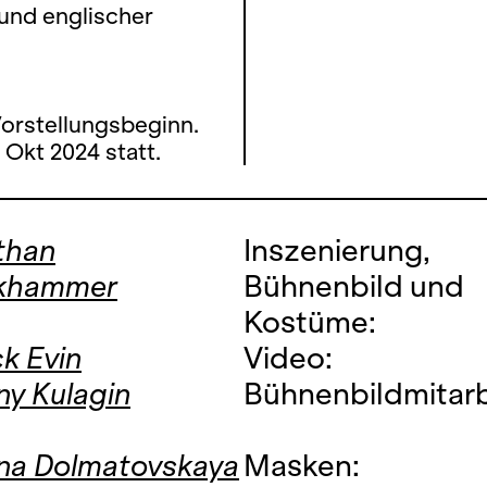
und englischer
Vorstellungsbeginn.
Okt 2024 statt.
than
Inszenierung,
khammer
Bühnenbild und
Kostüme:
k Evin
Video:
y Kulagin
Bühnenbildmitarb
ana Dolmatovskaya
Masken: