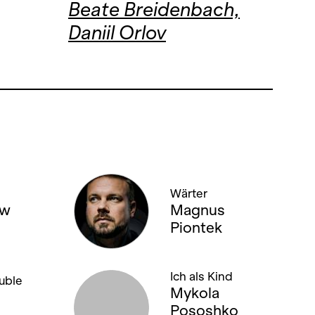
Beate Breidenbach,
Daniil Orlov
Wärter
ew
Magnus
Piontek
Ich als Kind
uble
Mykola
Pososhko