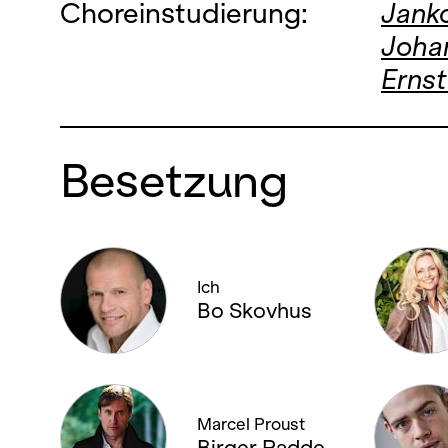
Choreinstudierung:
Janko
Joha
Ernst
Besetzung
Ich
Bo Skovhus
Marcel Proust
Birger Radde