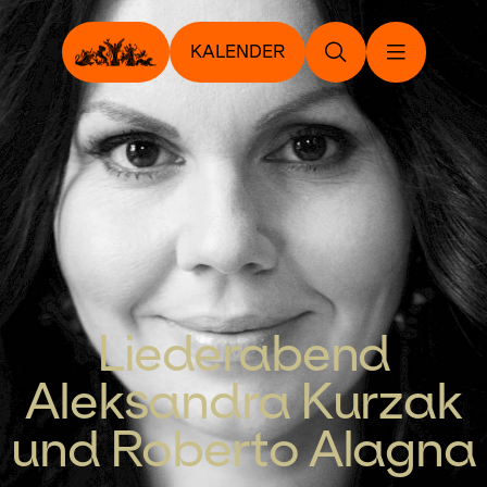
KALENDER
Liederabend
Aleksandra Kurzak
und Roberto Alagna