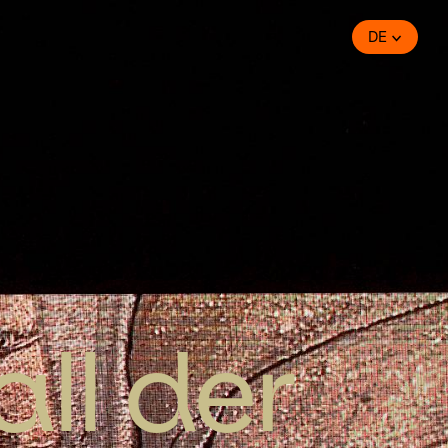
DE
ll der