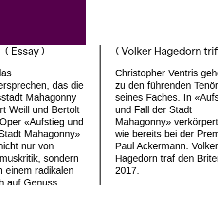
( Essay )
( Volker Hagedorn trifft
das
Christopher Ventris geh
ersprechen, das die
zu den führenden Tenö
sstadt Mahagonny
seines Faches. In «Aufs
rt Weill und Bertolt
und Fall der Stadt
 Oper «Aufstieg und
Mahagonny» verkörpert
r Stadt Mahagonny»
wie bereits bei der Pre
nicht nur von
Paul Ackermann. Volke
smuskritik, sondern
Hagedorn traf den Brite
n einem radikalen
2017.
h auf Genuss.
MEHR
MEHR