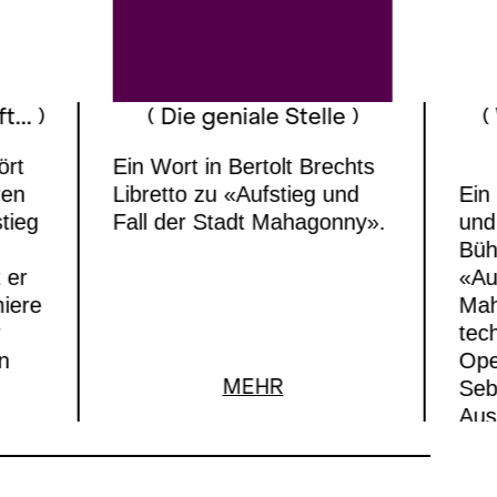
... )
( Die geniale Stelle )
(
ört
Ein Wort in Bertolt Brechts
ren
Libretto zu «Aufstieg und
Ein 
tieg
Fall der Stadt Mahagonny».
und
Büh
 er
«Au
miere
Mah
r
tec
n
Ope
MEHR
Seb
Aus
Swi
Fla