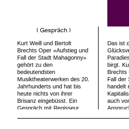
( Gespräch )
Kurt Weill und Bertolt
Das ist 
Brechts Oper «Aufstieg und
Glücksv
Fall der Stadt Mahagonny»
Paradie
gehört zu den
birgt. Ku
bedeutendsten
Brechts
Musiktheaterwerken des 20.
Fall de
Jahrhunderts und hat bis
handelt 
heute nichts von ihrer
Kapitali
Brisanz eingebüsst. Ein
auch vo
Gespräch mit Regisseur
Anspruc
Sebastian Baumgarten vor
der Premiere 2017 über