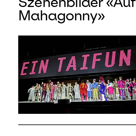
Szenenbilder «Aufs
Mahagonny»