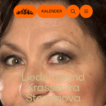
KALENDER
Liederabend
Krassimira
Stoyanova