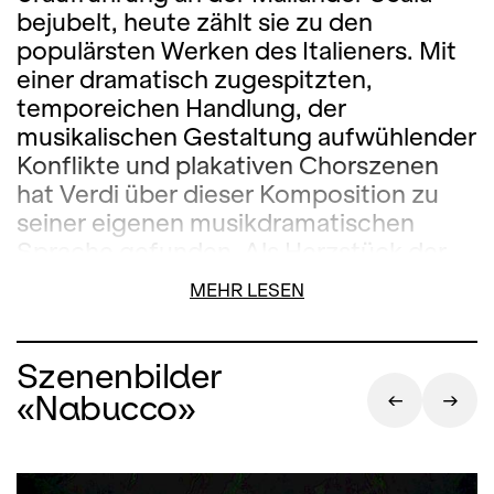
bejubelt, heute zählt sie zu den
populärsten Werken des Italieners. Mit
einer dramatisch zugespitzten,
temporeichen Handlung, der
musikalischen Gestaltung aufwühlender
Konflikte und plakativen Chorszenen
hat Verdi über dieser Komposition zu
seiner eigenen musikdramatischen
Sprache gefunden. Als Herzstück der
Oper gilt der berühmte
MEHR LESEN
Gefangenenchor, «Va pensiero, sull’ ali
dorate»: Die Hebräer, deren
Tempelstadt Jerusalem von den
Szenenbilder
Babyloniern zerstört wurde, beklagen
«Nabucco»
ihr Schicksal. Sie sind gefangen im
babylonischen Exil und der Willkür des
sich masslos überschätzenden Königs