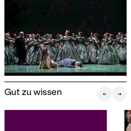
Nabucco ausgeliefert. Vor dem
Hintergrund dieses babylonisch-
hebräischen Konflikts entfaltet Verdi
das Drama individueller Schicksale:
Nabucco, seine Tochter Fenena und die
Stieftochter Abigaille bilden ein
familiäres Beziehungsdreieck, in dem
Abigaille als stärkste Figur erkennbar
wird. Mit ihr schuf der Komponist eine
dramatische Sopranpartie, die bereits
früh in seinem Schaffen die ganze
Individualität und psychologische
Gut zu wissen
Zerrissenheit eines starken Verdi-
Charakters offenbart. Andreas Homoki
inszenierte den Sturz des Babylonier-
Königs Nabucco als Niedergang eines
Herrschers, der körperlich und mental