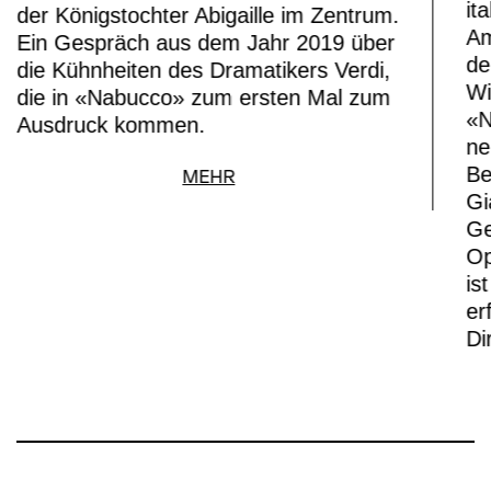
it
der Königstochter Abigaille im Zentrum.
Am
Ein Gespräch aus dem Jahr 2019 über
de
die Kühnheiten des Dramatikers Verdi,
Wi
die in «Nabucco» zum ersten Mal zum
«N
Ausdruck kommen.
ne
Be
MEHR
Gi
Ge
Op
is
er
Di