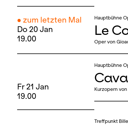
Hauptbühne O
● zum letzten Mal
Le C
Do
20
Jan
19.00
Oper von Gioac
Hauptbühne O
Caval
Fr
21
Jan
Kurzopern von 
19.00
Treffpunkt Bill