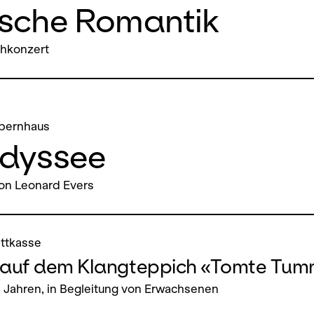
ische Romantik
chkonzert
pernhaus
Odyssee
on Leonard Evers
ettkasse
auf dem Klangteppich «Tomte Tum
4 Jahren, in Begleitung von Erwachsenen