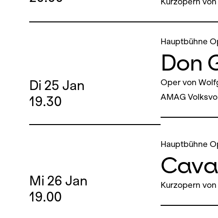
Kurzopern von
Hauptbühne O
Don 
Di
25
Jan
Oper von Wolf
AMAG Volksvor
19.30
Hauptbühne O
Caval
Mi
26
Jan
Kurzopern von 
19.00