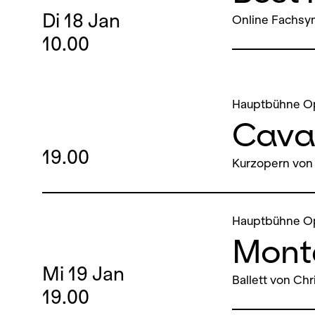
Di
18
Jan
Online Fachs
10.00
Hauptbühne O
Caval
19.00
Kurzopern von 
Hauptbühne O
Mont
Mi
19
Jan
Ballett von Chr
19.00