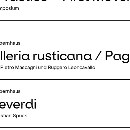
ymposium
pernhaus
leria rusticana / Pag
Pietro Mascagni und Ruggero Leoncavallo
pernhaus
everdi
istian Spuck