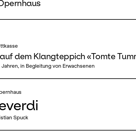
 Opernhaus
ettkasse
auf dem Klangteppich «Tomte Tum
4 Jahren, in Begleitung von Erwachsenen
pernhaus
everdi
istian Spuck