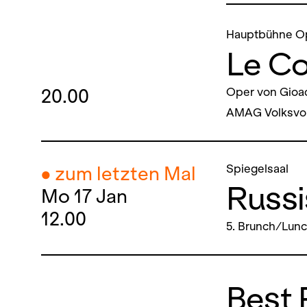
Hauptbühne O
Le C
20.00
Oper von Gioac
AMAG Volksvor
Spiegelsaal
● zum letzten Mal
Russ
Mo
17
Jan
12.00
5. Brunch/Lun
Best 