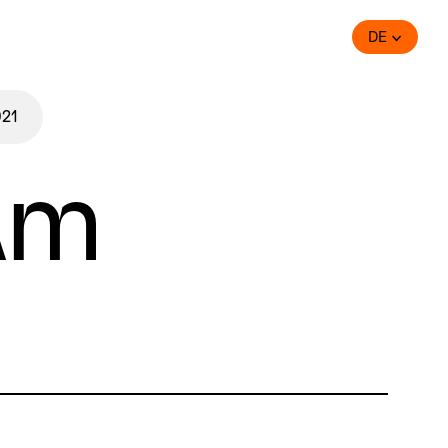
DE
021
um