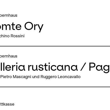
pernhaus
omte Ory
hino Rossini
pernhaus
leria rusticana / Pag
Pietro Mascagni und Ruggero Leoncavallo
ettkasse