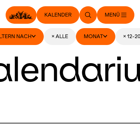
KALENDER
MENÜ
ILTERN NACH
× ALLE
MONAT
× 12-2
alendari