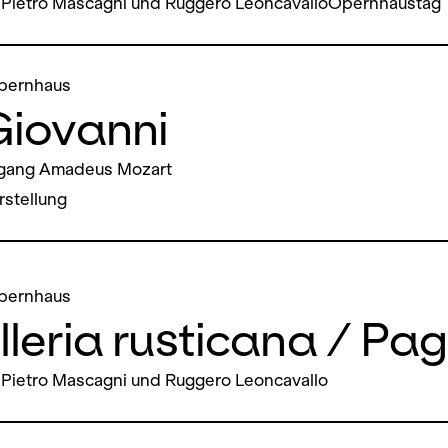
 Pietro Mascagni und Ruggero LeoncavalloOpernhaustag
pernhaus
Giovanni
gang Amadeus Mozart
stellung
pernhaus
leria rusticana / Pag
Pietro Mascagni und Ruggero Leoncavallo