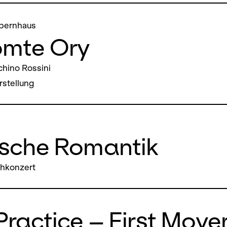
pernhaus
omte Ory
hino Rossini
stellung
ische Romantik
chkonzert
Practice – First Move