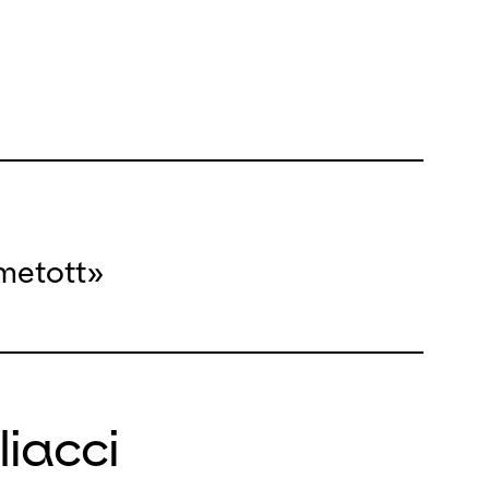
metott»
liacci