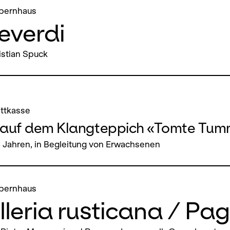
pernhaus
everdi
istian Spuck
ettkasse
auf dem Klangteppich «Tomte Tum
4 Jahren, in Begleitung von Erwachsenen
pernhaus
leria rusticana / Pag