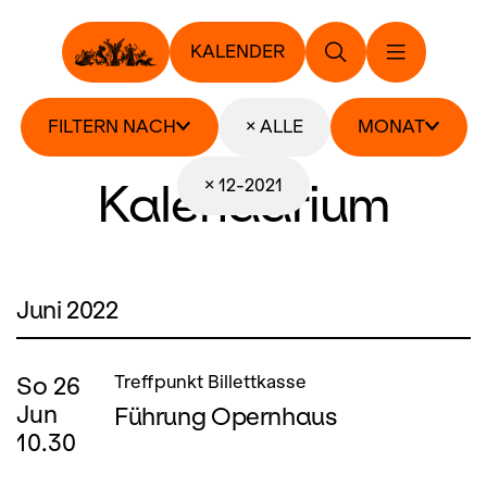
KALENDER
FILTERN NACH
× ALLE
MONAT
Kalendarium
× 12-2021
Juni 2022
So
26
Treffpunkt Billettkasse
Jun
Führung Opernhaus
10.30