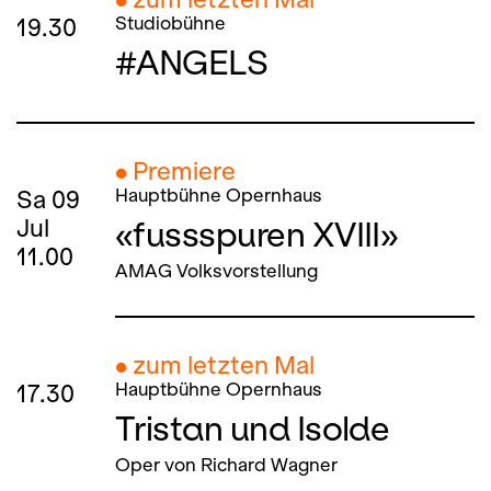
19.30
Studiobühne
#ANGELS
● Premiere
Sa
09
Hauptbühne Opernhaus
«fussspuren XVIII»
Jul
11.00
AMAG Volksvorstellung
● zum letzten Mal
17.30
Hauptbühne Opernhaus
Tristan und Isolde
Oper von Richard Wagner